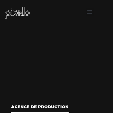
AGENCE DE PRODUCTION